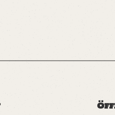
t
Öff