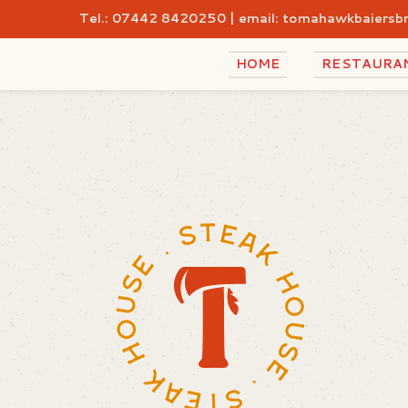
Skip
Tel.: 07442 8420250 | email: tomahawkbaiers
to
content
HOME
RESTAURA